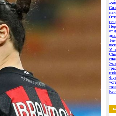
«эл
Сил
мен
Отк
сек
Пер
от 
дол
Тен
щек
Уст
Cha
спа
Эко
тра
изб
Фут
уст
тра
Все
Н