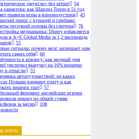
ектрические джунгли» без затрат
54
а характера: как Шарлиз Терон в 51 год
яет правила игры в киноиндустрии
45
рытый пирог с курицей и грибами:
реты песочной основы без глютена
76
естройка медиарынка: Disney избавляется
доли в A+E Global Media за 1,2 миллиарда
ларов
55
евые сигналы: почему мозг запрещает нам
отать самих себя
60
ойчивость к кризису: как модный дом
nel увеличил выручку на 16% вопреки
ду в отрасли
55
номика автопутешествий: на каких
ссах Польши взимают плату и как
ежать лишних трат
57
больный феномен: английские игроки
ановили рекорд по общей сумме
нсферов за месяц
108
 новости
АШ ОПРОС