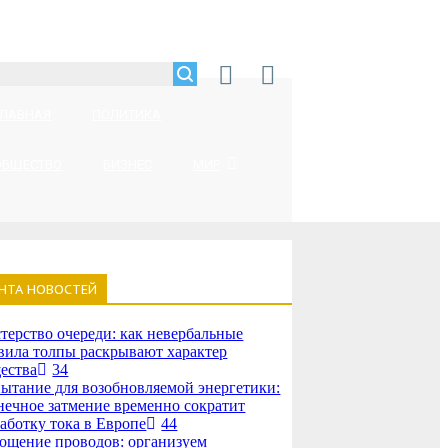
ГЛАВНАЯ
ПОЛИТИКА
ОБЩЕСТВО
БИЗНЕС
МИР
НТА НОВОСТЕЙ
терство очереди: как невербальные
вила толпы раскрывают характер
ества
34
ытание для возобновляемой энергетики:
нечное затмение временно сократит
аботку тока в Европе
44
ощение проводов: организуем