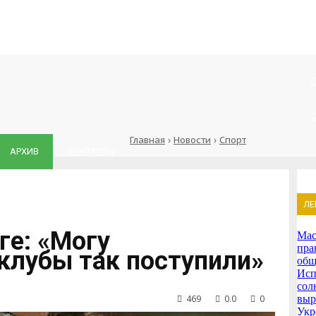
Главная
›
Новости
›
Спорт
АРХИВ
КОНТАКТЫ
ЛЕ
ге: «Могу
Мас
пра
 клубы так поступили»
общ
Исп
сол
469
0.0
0
выр
Укр