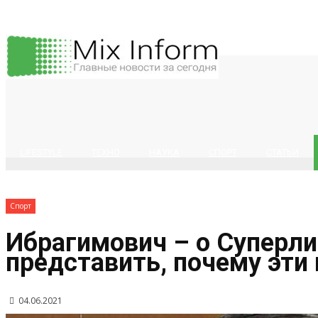
LIFESTYLE
ТЕХНО
НАУКА
СПОРТ
СТАТЬИ
Спорт
Ибрагимович – о Суперли
представить, почему эти
04.06.2021