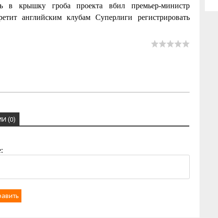
дь в крышку гроба проекта вбил премьер-министр
ретит английским клубам Суперлиги регистрировать
И (0)
:
равить