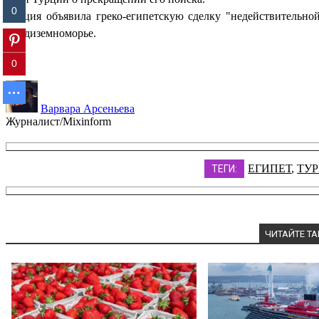
0
Турция объявила греко-египетскую сделку "недействительно
Средиземноморье.
0
Варвара Арсеньева
Журналист/Mixinform
ЕГИПЕТ
,
ТУ
ТЕГИ:
ЧИТАЙТЕ Т