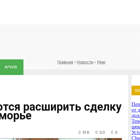
Главная
›
Новости
›
Мир
АРХИВ
КОНТАКТЫ
ЛЕ
ются расширить сделку
Пер
от 
оморье
дол
Тен
щек
618
0.0
0
Уст
Cha