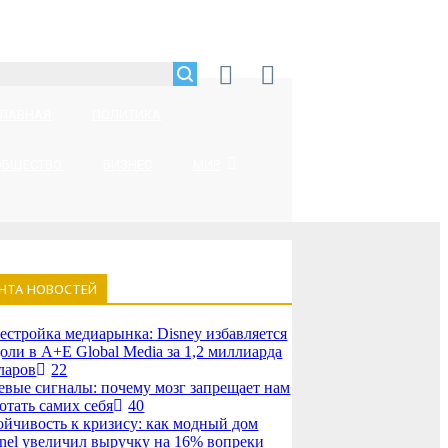
ГЛАВНАЯ
ПОЛИТИКА
ОБЩЕСТВО
БИЗНЕС
МИР
НТА НОВОСТЕЙ
естройка медиарынка: Disney избавляется
доли в A+E Global Media за 1,2 миллиарда
ларов
22
евые сигналы: почему мозг запрещает нам
отать самих себя
40
ойчивость к кризису: как модный дом
nel увеличил выручку на 16% вопреки