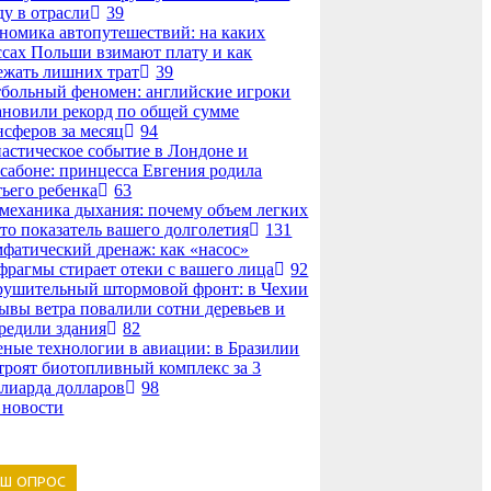
ду в отрасли
39
номика автопутешествий: на каких
ссах Польши взимают плату и как
ежать лишних трат
39
больный феномен: английские игроки
ановили рекорд по общей сумме
нсферов за месяц
94
астическое событие в Лондоне и
сабоне: принцесса Евгения родила
тьего ребенка
63
механика дыхания: почему объем легких
то показатель вашего долголетия
131
фатический дренаж: как «насос»
фрагмы стирает отеки с вашего лица
92
рушительный штормовой фронт: в Чехии
ывы ветра повалили сотни деревьев и
редили здания
82
еные технологии в авиации: в Бразилии
троят биотопливный комплекс за 3
лиарда долларов
98
 новости
АШ ОПРОС