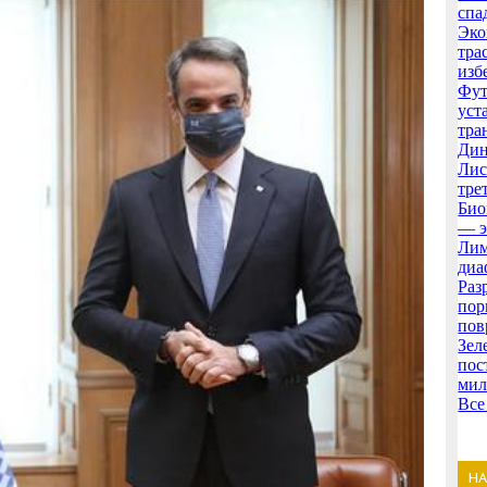
спа
Эко
тра
изб
Фут
уст
тра
Дин
Лис
тре
Био
— э
Лим
диа
Раз
пор
пов
Зел
пос
мил
Все
Н