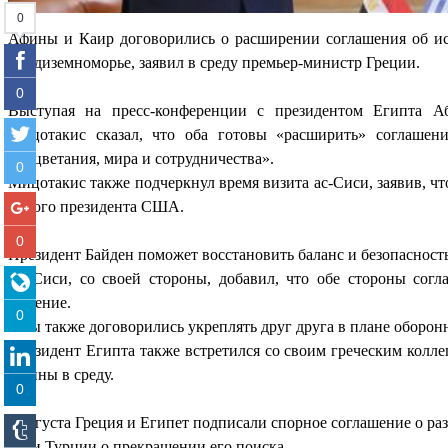
0
Афины и Каир договорились о расширении соглашения об ис
Средиземноморье, заявил в среду премьер-министр Греции.
0
Выступая на пресс-конференции с президентом Египта А
Мицотакис сказал, что оба готовы «расширить» соглашени
процветания, мира и сотрудничества».
0
Мицотакис также подчеркнул время визита ас-Сиси, заявив, чт
нового президента США.
0
Президент Байден поможет восстановить баланс и безопасность
Ас-Сиси, со своей стороны, добавил, что обе стороны сог
решение.
0
«Мы также договорились укреплять друг друга в плане оборон
Президент Египта также встретился со своим греческим колле
Афины в среду.
0
6 августа Греция и Египет подписали спорное соглашение о ра
воли Турции о прекращении его поиска.