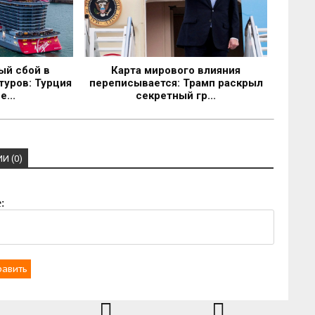
ый сбой в
Карта мирового влияния
туров: Турция
переписывается: Трамп раскрыл
...
секретный гр...
И (0)
:
равить