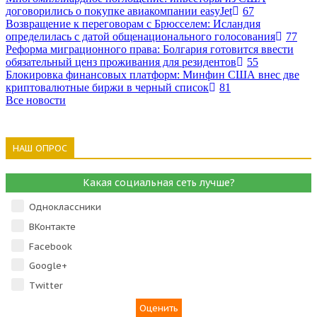
договорились о покупке авиакомпании easyJet
67
Возвращение к переговорам с Брюсселем: Исландия
определилась с датой общенационального голосования
77
Реформа миграционного права: Болгария готовится ввести
обязательный ценз проживания для резидентов
55
Блокировка финансовых платформ: Минфин США внес две
криптовалютные биржи в черный список
81
Все новости
НАШ ОПРОС
Какая социальная сеть лучше?
Одноклассники
ВКонтакте
Facebook
Google+
Тwitter