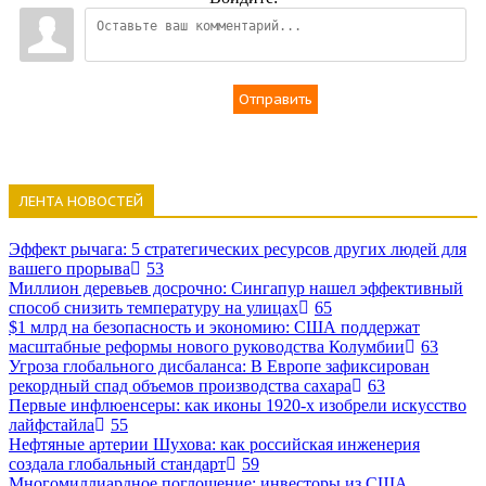
Отправить
ЛЕНТА НОВОСТЕЙ
Эффект рычага: 5 стратегических ресурсов других людей для
вашего прорыва
53
Миллион деревьев досрочно: Сингапур нашел эффективный
способ снизить температуру на улицах
65
$1 млрд на безопасность и экономию: США поддержат
масштабные реформы нового руководства Колумбии
63
Угроза глобального дисбаланса: В Европе зафиксирован
рекордный спад объемов производства сахара
63
Первые инфлюенсеры: как иконы 1920-х изобрели искусство
лайфстайла
55
Нефтяные артерии Шухова: как российская инженерия
создала глобальный стандарт
59
Многомиллиардное поглощение: инвесторы из США