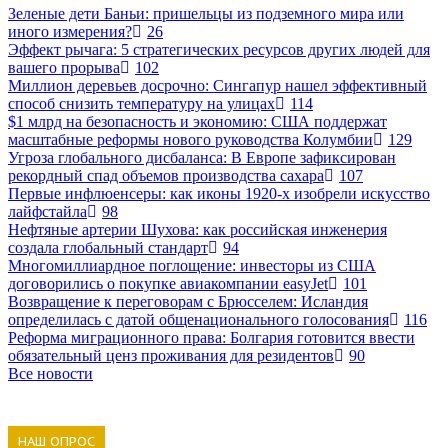
Зеленые дети Баньи: пришельцы из подземного мира или
иного измерения?
26
Эффект рычага: 5 стратегических ресурсов других людей для
вашего прорыва
102
Миллион деревьев досрочно: Сингапур нашел эффективный
способ снизить температуру на улицах
114
$1 млрд на безопасность и экономию: США поддержат
масштабные реформы нового руководства Колумбии
129
Угроза глобального дисбаланса: В Европе зафиксирован
рекордный спад объемов производства сахара
107
Первые инфлюенсеры: как иконы 1920-х изобрели искусство
лайфстайла
98
Нефтяные артерии Шухова: как российская инженерия
создала глобальный стандарт
94
Многомиллиардное поглощение: инвесторы из США
договорились о покупке авиакомпании easyJet
101
Возвращение к переговорам с Брюсселем: Исландия
определилась с датой общенационального голосования
116
Реформа миграционного права: Болгария готовится ввести
обязательный ценз проживания для резидентов
90
Все новости
НАШ ОПРОС