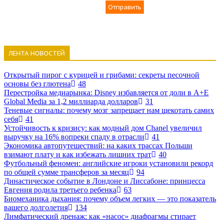
Отправить
ЛЕНТА НОВОСТЕЙ
Открытый пирог с курицей и грибами: секреты песочной
основы без глютена
48
Перестройка медиарынка: Disney избавляется от доли в A+E
Global Media за 1,2 миллиарда долларов
31
Теневые сигналы: почему мозг запрещает нам щекотать самих
себя
41
Устойчивость к кризису: как модный дом Chanel увеличил
выручку на 16% вопреки спаду в отрасли
41
Экономика автопутешествий: на каких трассах Польши
взимают плату и как избежать лишних трат
40
Футбольный феномен: английские игроки установили рекорд
по общей сумме трансферов за месяц
94
Династическое событие в Лондоне и Лиссабоне: принцесса
Евгения родила третьего ребенка
63
Биомеханика дыхания: почему объем легких — это показатель
вашего долголетия
134
Лимфатический дренаж: как «насос» диафрагмы стирает