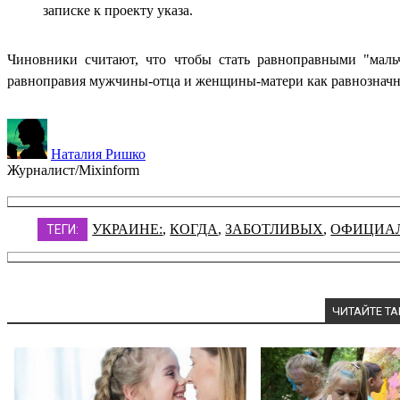
записке к проекту указа.
Чиновники считают, что чтобы стать равноправными "маль
равноправия мужчины-отца и женщины-матери как равнозначных
Наталия Ришко
Журналист/Mixinform
УКРАИНЕ:
,
КОГДА
,
ЗАБОТЛИВЫХ
,
ОФИЦИА
ТЕГИ:
ЧИТАЙТЕ Т