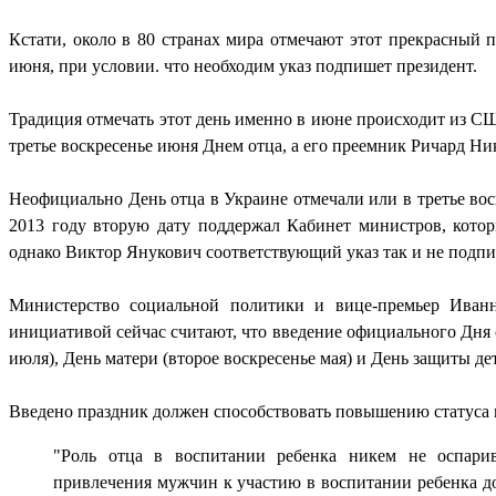
Кстати, около в 80 странах мира отмечают этот прекрасный 
июня, при условии. что необходим указ подпишет президент.
Традиция отмечать этот день именно в июне происходит из С
третье воскресенье июня Днем отца, а его преемник Ричард Н
Неофициально День отца в Украине отмечали или в третье воск
2013 году вторую дату поддержал Кабинет министров, котор
однако Виктор Янукович соответствующий указ так и не подпи
Министерство социальной политики и вице-премьер Иван
инициативой сейчас считают, что введение официального Дня о
июля), День матери (второе воскресенье мая) и День защиты дет
Введено праздник должен способствовать повышению статуса 
"Роль отца в воспитании ребенка никем не оспарив
привлечения мужчин к участию в воспитании ребенка до