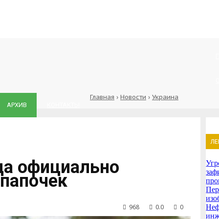
Главная
›
Новости
›
Украина
АРХИВ
КОНТАКТЫ
ЛЕ
гда официально
Угр
заф
 папочек
про
Пер
изо
968
0.0
0
Неф
инж