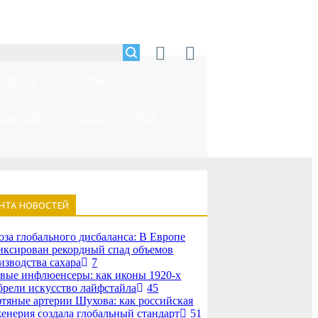
ГЛАВНАЯ
ПОЛИТИКА
ОБЩЕСТВО
БИЗНЕС
МИР
НТА НОВОСТЕЙ
оза глобального дисбаланса: В Европе
иксирован рекордный спад объемов
изводства сахара
7
вые инфлюенсеры: как иконы 1920-х
брели искусство лайфстайла
45
тяные артерии Шухова: как российская
енерия создала глобальный стандарт
51