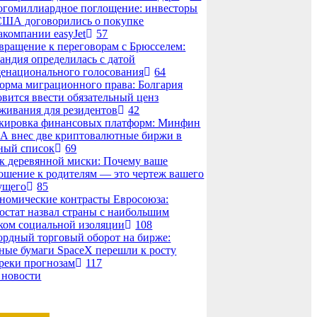
гомиллиардное поглощение: инвесторы
США договорились о покупке
акомпании easyJet
57
вращение к переговорам с Брюсселем:
андия определилась с датой
енационального голосования
64
орма миграционного права: Болгария
овится ввести обязательный ценз
живания для резидентов
42
кировка финансовых платформ: Минфин
 внес две криптовалютные биржи в
ный список
69
к деревянной миски: Почему ваше
ошение к родителям — это чертеж вашего
ущего
85
номические контрасты Евросоюза:
остат назвал страны с наибольшим
ком социальной изоляции
108
ордный торговый оборот на бирже:
ные бумаги SpaceX перешли к росту
реки прогнозам
117
 новости