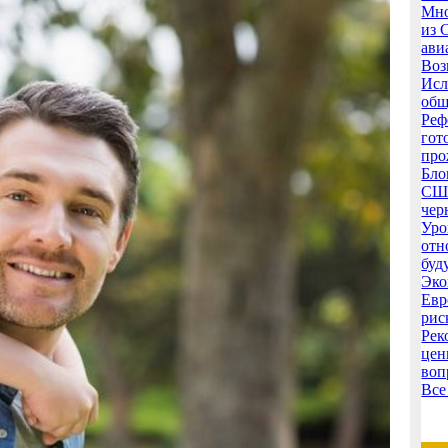
Мно
из 
ави
Воз
Исл
общ
Реф
гот
про
Бло
США
чер
Уро
отн
буд
Эко
Евр
рис
Рек
цен
воп
Все