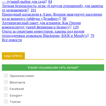
— лучший выбор для сада
84
Личная безопасность: игра «6 кругов отношений» для защиты
от незнакомцев
101
Природный катаклизм в Азии: Япония эвакуирует население
из-за мощного тайфуна «Дельфин»
98
Антикризисный пакет для аграриев: Как Греция
компенсирует ущерб фермерам и бизнесу
129
Охота за секретами инвесторов: хакеры под видом
техподдержки атаковали Blackstone, KKR и Moody's
79
Все новости
НАШ ОПРОС
Какая социальная сеть лучше?
Одноклассники
ВКонтакте
Facebook
Google+
Тwitter