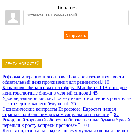
Войдите:
Отправить
ЛЕНТА НОВОСТЕЙ
Реформа миграционного права: Болгария готовится ввести
обязательный ценз проживания для резидентов
10
Блокировка финансовых платформ: Минфин США внес две
криптовалютные биржи в черный список
45
Урок деревянной миски: Почему ваше отношение к родителям
— это чертеж вашего будущего
75
Экономические контрасты Евросоюза: Евростат назвал
страны с наибольшим риском социальной изоляции
87
Рекордный торговый оборот на бирже: ценные бумаги SpaceX
перешли к росту вопреки прогнозам
103
Лесная подстилка на грядке: почему мульча из коры и шишек