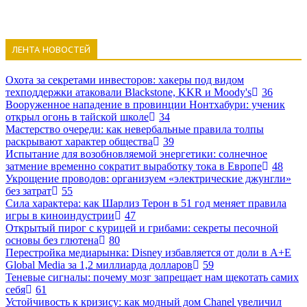
ЛЕНТА НОВОСТЕЙ
Охота за секретами инвесторов: хакеры под видом
техподдержки атаковали Blackstone, KKR и Moody's
36
Вооруженное нападение в провинции Нонтхабури: ученик
открыл огонь в тайской школе
34
Мастерство очереди: как невербальные правила толпы
раскрывают характер общества
39
Испытание для возобновляемой энергетики: солнечное
затмение временно сократит выработку тока в Европе
48
Укрощение проводов: организуем «электрические джунгли»
без затрат
55
Сила характера: как Шарлиз Терон в 51 год меняет правила
игры в киноиндустрии
47
Открытый пирог с курицей и грибами: секреты песочной
основы без глютена
80
Перестройка медиарынка: Disney избавляется от доли в A+E
Global Media за 1,2 миллиарда долларов
59
Теневые сигналы: почему мозг запрещает нам щекотать самих
себя
61
Устойчивость к кризису: как модный дом Chanel увеличил