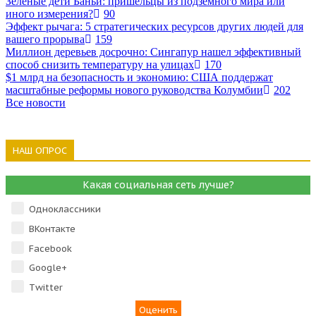
Зеленые дети Баньи: пришельцы из подземного мира или
иного измерения?
90
Эффект рычага: 5 стратегических ресурсов других людей для
вашего прорыва
159
Миллион деревьев досрочно: Сингапур нашел эффективный
способ снизить температуру на улицах
170
$1 млрд на безопасность и экономию: США поддержат
масштабные реформы нового руководства Колумбии
202
Все новости
НАШ ОПРОС
Какая социальная сеть лучше?
Одноклассники
ВКонтакте
Facebook
Google+
Тwitter