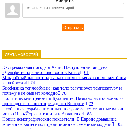
Войдите:
Отправить
ЛЕНТА НОВОСТЕЙ
Экстремальная погода в Азии: Наступление тайфуна
«Дельфин» парализовало восток Китая
61
Микробный паспорт пары: как совместная жизнь меняет биом
вашей кожи
74
Биофизика теплообмена: как тело регулирует температуру и
почему нам бывает холодно
78
Политический транзит в Будапеште: Названо имя основного
претендента на пост президента Венгрии
72
Необычная судьба списанных поездов: Зачем стальные вагоны
метро Нью-Йорка затопили в Атлантике
88
Новые демографические показатели: В Европе домашние
животные вытесняют традиционные семейные модели
102