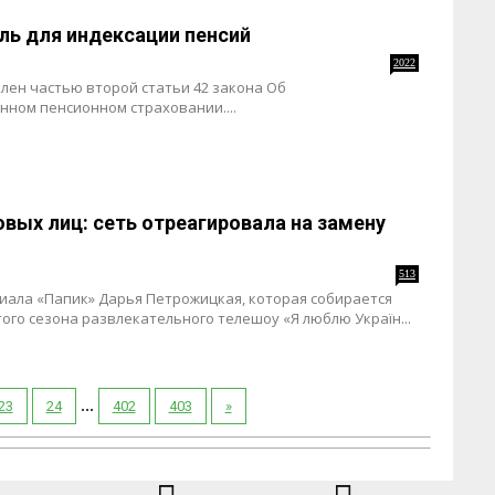
ль для индексации пенсий
2022
лен частью второй статьи 42 закона Об
ном пенсионном страховании....
овых лиц: сеть отреагировала на замену
513
риала «Папик» Дарья Петрожицкая, которая собирается
ого сезона развлекательного телешоу «Я люблю Україн...
...
23
24
402
403
»