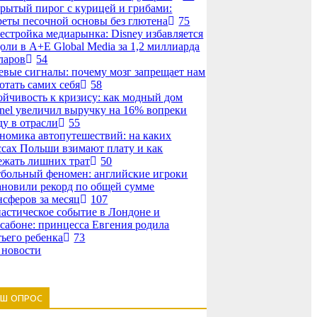
рытый пирог с курицей и грибами:
реты песочной основы без глютена
75
естройка медиарынка: Disney избавляется
доли в A+E Global Media за 1,2 миллиарда
ларов
54
евые сигналы: почему мозг запрещает нам
отать самих себя
58
ойчивость к кризису: как модный дом
nel увеличил выручку на 16% вопреки
ду в отрасли
55
номика автопутешествий: на каких
ссах Польши взимают плату и как
ежать лишних трат
50
больный феномен: английские игроки
ановили рекорд по общей сумме
нсферов за месяц
107
астическое событие в Лондоне и
сабоне: принцесса Евгения родила
тьего ребенка
73
 новости
АШ ОПРОС