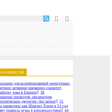
ГЛАВНАЯ
ПОЛИТИКА
ОБЩЕСТВО
БИЗНЕС
МИР
НТА НОВОСТЕЙ
ытание для возобновляемой энергетики:
нечное затмение временно сократит
аботку тока в Европе
38
ощение проводов: организуем
ектрические джунгли» без затрат
51
а характера: как Шарлиз Терон в 51 год
яет правила игры в киноиндустрии
44