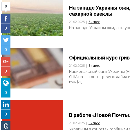
0
На западе Украины ож
сахарной свеклы
21.02.2025 |
Бизнес
На западе Украины ожидают уве
0
0
Официальный курс грив
21.02.2025 |
Бизнес
0
Национальный банк Украины (НБ
США на 11 коп. в среду ослабил е
грн/$1,...
0
0
В работе «Новой Почт
20.02.2025 |
Бизнес
Украинцы в соцсетях сообщили о