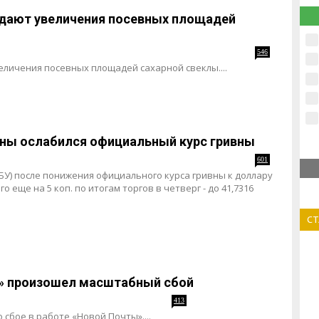
идают увеличения посевных площадей
546
личения посевных площадей сахарной свеклы....
ны ослабился официальный курс гривны
601
У) после понижения официального курса гривны к доллару
го еще на 5 коп. по итогам торгов в четверг - до 41,7316
С
ы» произошел масштабный сбой
413
 сбое в работе «Новой Почты»....