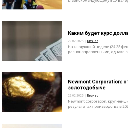
главнокомандующему ВСУ Валер
Каким будет курс долла
22.02.2025 |
Бизнес
На следующей неделе (24-28 фе
разнонаправленными, однако они
Newmont Corporation: о
золотодобыче
22.02.2025 |
Бизнес
Newmont Corporation, крупнейш
результатах производства в 2024