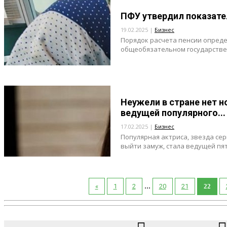
ПФУ утвердил показате
19.02.2025 |
Бизнес
Порядок расчета пенсии опреде
общеобязательном государствен
Неужели в стране нет н
ведущей популярного...
17.02.2025 |
Бизнес
Популярная актриса, звезда се
выйти замуж, стала ведущей пят
...
«
1
2
20
21
22