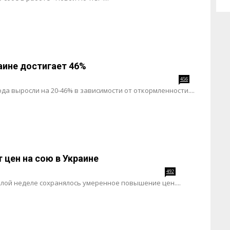
раине достигает 46%
456
да выросли на 20-46% в зависимости от откормленности....
 цен на сою в Украине
492
лой неделе сохранялось умеренное повышение цен....