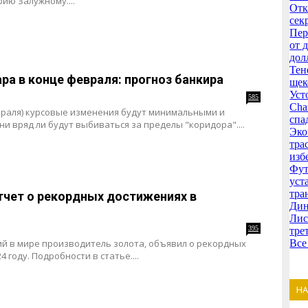
ию Залужному....
Отк
сек
Пер
от 
дол
Тен
ра в конце февраля: прогноз банкира
щек
Уст
585
Cha
враля) курсовые изменения будут минимальными и
спа
 вряд ли будут выбиваться за пределы "коридора"....
Эко
тра
изб
Фут
уст
тра
тчет о рекордных достижениях в
Дин
Лис
395
тре
ий в мире производитель золота, объявил о рекордных
Все
 году. Подробности в статье....
Н