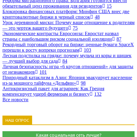
Реформа миграционного права: Болгария готовится ввести
обязательный ценз проживания для резидентов
15
Блокировка финансовых платформ: Минфин США внес две
криптовалютные биржи в черный список
48
Урок деревянной миски: Почему ваше отношение к родителям
— это чертеж вашего будущего
75
Экономические контрасты Евросоюза: Евростат назвал
страны с наибольшим риском социальной изоляции
87
Рекордный торговый оборот на бирже: ценные бумаги SpaceX
перешли к росту вопреки прогнозам
103
Лесная подстилка на грядке: почему мульча из коры и шишек
— лучший выбор для сада
84
Личная безопасность: игра «6 кругов отношений» для защиты
от незнакомцев
101
Природный катаклизм в Азии: Япония эвакуирует население
из-за мощного тайфуна «Дельфин»
98
Антикризисный пакет для аграриев: Как Греция
компенсирует ущерб фермерам и бизнесу
132
Все новости
НАШ ОПРОС
Какая социальная сеть лучше?