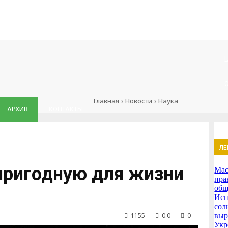
Главная
›
Новости
›
Наука
АРХИВ
КОНТАКТЫ
ЛЕ
пригодную для жизни
Мас
пра
общ
Исп
сол
1155
0.0
0
выр
Укр