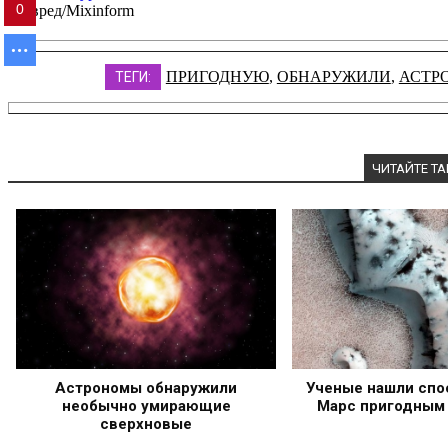
0
Главред/Mixinform
ПРИГОДНУЮ
,
ОБНАРУЖИЛИ
,
АСТР
ТЕГИ:
ЧИТАЙТЕ Т
Астрономы обнаружили
Ученые нашли спо
необычно умирающие
Марс пригодным
сверхновые