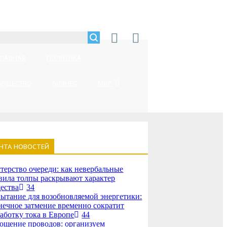
ГЛАВНАЯ
ПОЛИТИКА
ОБЩЕСТВО
БИЗНЕС
МИР
НТА НОВОСТЕЙ
терство очереди: как невербальные
вила толпы раскрывают характер
ества
34
ытание для возобновляемой энергетики:
нечное затмение временно сократит
аботку тока в Европе
44
ощение проводов: организуем