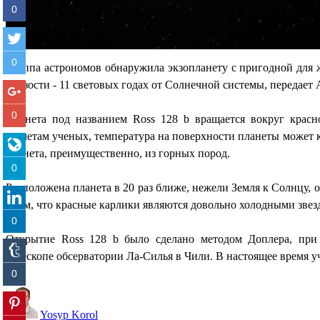
0
0
Группа астрономов обнаружила экзопланету с пригодной для 
близости - 11 световых годах от Солнечной системы, передает A
0
Планета под названием Ross 128 b вращается вокруг красн
расчетам ученых, температура на поверхности планеты может к
планета, преимущественно, из горных пород.
0
Расположена планета в 20 раз ближе, нежели Земля к Солнцу, 
с тем, что красные карлики являются довольно холодными звез
0
Открытие Ross 128 b было сделано методом Доплера, при
телескопе обсерватории Ла-Силья в Чили. В настоящее время уч
0
Yosyp Korol