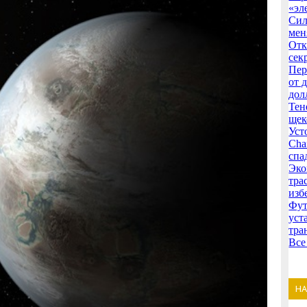
«эл
Сил
мен
Отк
сек
Пер
от 
дол
Тен
щек
Уст
Cha
спа
Эко
тра
изб
Фут
уст
тра
Все
Н