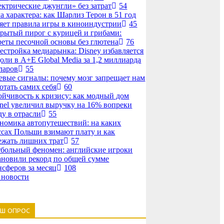
ектрические джунгли» без затрат
54
а характера: как Шарлиз Терон в 51 год
яет правила игры в киноиндустрии
45
рытый пирог с курицей и грибами:
реты песочной основы без глютена
76
естройка медиарынка: Disney избавляется
доли в A+E Global Media за 1,2 миллиарда
ларов
55
евые сигналы: почему мозг запрещает нам
отать самих себя
60
ойчивость к кризису: как модный дом
nel увеличил выручку на 16% вопреки
ду в отрасли
55
номика автопутешествий: на каких
ссах Польши взимают плату и как
ежать лишних трат
57
больный феномен: английские игроки
ановили рекорд по общей сумме
нсферов за месяц
108
 новости
АШ ОПРОС