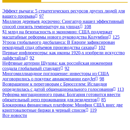
Эффект рычага: 5 стратегических ресурсов других людей для
вашего прорыва
97
Миллион деревьев досрочно: Сингапур нашел эффективный
способ снизить температуру на улицах
108
$1 млрд на безопасность и экономию: США поддержат
масштабные реформы нового руководства Колумбии
125
Угроза глобального дисбаланса: В Европе зафиксирован
рекордный спад объемов производства сахара
102
Первые инфлюенсеры: как иконы 1920-х изобрели искусство
лайфстайла
92
Нефтяные артерии Шухова: как российская инженерия
создала глобальный стандарт
92
Многомиллиардное поглощение: инвесторы из США
договорились о покупке авиакомпании easyJet
98
Возвращение к переговорам с Брюсселем: Исландия
определилась с датой общенационального голосования
113
Реформа миграционного права: Болгария готовится ввести
обязательный ценз проживания для резидентов
85
Блокировка финансовых платформ: Минфин США внес две
криптовалютные биржи в черный список
119
Все новости