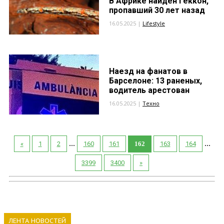
В Африке найден геккон,
пропавший 30 лет назад
16.05.2025 |
Lifestyle
Наезд на фанатов в
Барселоне: 13 раненых,
водитель арестован
16.05.2025 |
Техно
...
...
«
1
2
160
161
162
163
164
3399
3400
»
ЛЕНТА НОВОСТЕЙ