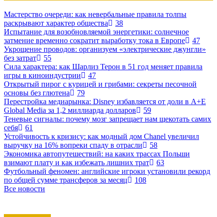
Мастерство очереди: как невербальные правила толпы
раскрывают характер общества
38
Испытание для возобновляемой энергетики: солнечное
затмение временно сократит выработку тока в Европе
47
Укрощение проводов: организуем «электрические джунгли»
без затрат
55
Сила характера: как Шарлиз Терон в 51 год меняет правила
игры в киноиндустрии
47
Открытый пирог с курицей и грибами: секреты песочной
основы без глютена
79
Перестройка медиарынка: Disney избавляется от доли в A+E
Global Media за 1,2 миллиарда долларов
59
Теневые сигналы: почему мозг запрещает нам щекотать самих
себя
61
Устойчивость к кризису: как модный дом Chanel увеличил
выручку на 16% вопреки спаду в отрасли
58
Экономика автопутешествий: на каких трассах Польши
взимают плату и как избежать лишних трат
63
Футбольный феномен: английские игроки установили рекорд
по общей сумме трансферов за месяц
108
Все новости