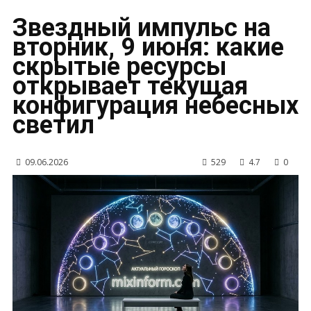
Звездный импульс на
вторник, 9 июня: какие
скрытые ресурсы
открывает текущая
конфигурация небесных
светил
09.06.2026
529
4.7
0