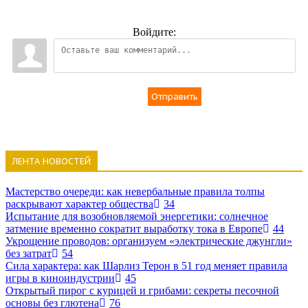
Войдите:
Отправить
ЛЕНТА НОВОСТЕЙ
Мастерство очереди: как невербальные правила толпы
раскрывают характер общества
34
Испытание для возобновляемой энергетики: солнечное
затмение временно сократит выработку тока в Европе
44
Укрощение проводов: организуем «электрические джунгли»
без затрат
54
Сила характера: как Шарлиз Терон в 51 год меняет правила
игры в киноиндустрии
45
Открытый пирог с курицей и грибами: секреты песочной
основы без глютена
76