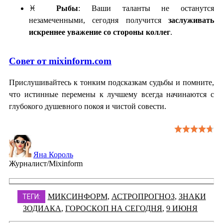
♓
Рыбы
: Ваши таланты не останутся
незамеченными, сегодня получится
заслуживать
искреннее уважение со стороны коллег
.
Совет от mixinform.com
Прислушивайтесь к тонким подсказкам судьбы и помните,
что истинные перемены к лучшему всегда начинаются с
глубокого душевного покоя и чистой совести.
Яна Король
Журналист/Mixinform
МИКСИНФОРМ
,
АСТРОПРОГНОЗ
,
ЗНАКИ
ТЕГИ:
ЗОДИАКА
,
ГОРОСКОП НА СЕГОДНЯ
,
9 ИЮНЯ