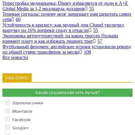
Перестройка медиарынка: Disney избавляется от доли в A+E
Global Media за 1,2 миллиарда долларов
55
Теневые сигналы: почему мозг запрещает нам щекотать самих
себя
60
Устойчивость к кризису: как модный дом Chanel увеличил
выручку на 16% вопреки спаду в отрасли
55
Экономика автопутешествий: на каких трассах Польши
взимают плату и как избежать лишних трат
57
Футбольный феномен: английские игроки установили рекорд
по общей сумме трансферов за месяц
108
Все новости
НАШ ОПРОС
Какая социальная сеть лучше?
Одноклассники
ВКонтакте
Facebook
Google+