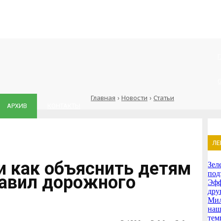
Главная
›
Новости
›
Статьи
АРХИВ
КОНТАКТЫ
ЛЕ
и как объяснить детям
Зел
под
авил дорожного
Эфф
дру
Мил
наш
тем