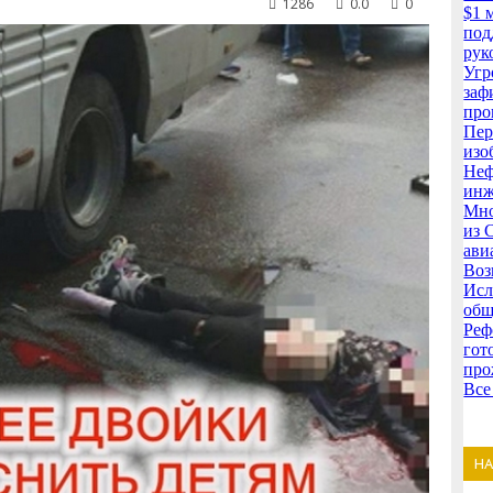
1286
0.0
0
$1 
под
рук
Угр
заф
про
Пер
изо
Неф
инж
Мно
из 
ави
Воз
Исл
общ
Реф
гот
про
Все
Н