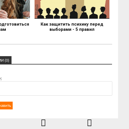
одготовиться
Как защитить психику перед
нам
выборами - 5 правил
И (0)
:
равить