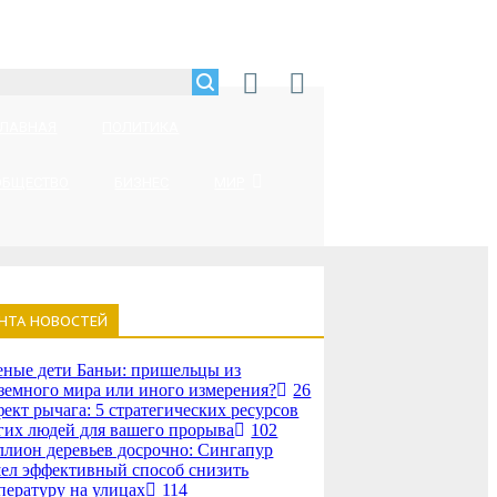
ГЛАВНАЯ
ПОЛИТИКА
ОБЩЕСТВО
БИЗНЕС
МИР
НТА НОВОСТЕЙ
еные дети Баньи: пришельцы из
земного мира или иного измерения?
26
ект рычага: 5 стратегических ресурсов
гих людей для вашего прорыва
102
лион деревьев досрочно: Сингапур
ел эффективный способ снизить
пературу на улицах
114