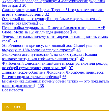
Укрощение проводов: организуем «электрические джунгли»
без затрат
20
Сила характера: как Шарлиз Терон в 51 год меняет правила
игры в киноиндустрии
32
Открытый пирог с курицей и грибами: секреты песочной
основы без глютена
63
Перестройка медиарынка: Disney избавляется от доли в A+E
Global Media за 1,2 миллиарда долларов
40
Теневые сигналы: почему мозг запрещает нам щекотать самих
себя
50
Устойчивость к кризису: как модный дом Chanel увеличил
выручку на 16% вопреки спаду в отрасли
45
Экономика автопутешествий: на каких трассах Польши
взимают плату и как избежать лишних трат
42
Футбольный феномен: английские игроки установили рекорд
по общей сумме трансферов за месяц
97
Династическое событие в Лондоне и Лиссабоне: принцесса
Евгения родила третьего ребенка
66
Биомеханика дыхания: почему объем легких — это показатель
вашего долголетия
138
Все новости
НАШ ОПРОС