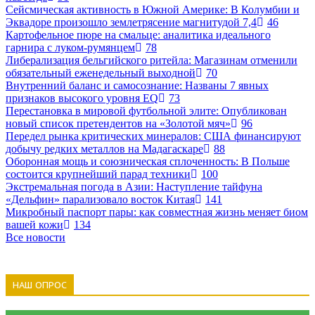
Сейсмическая активность в Южной Америке: В Колумбии и
Эквадоре произошло землетрясение магнитудой 7,4
46
Картофельное пюре на смальце: аналитика идеального
гарнира с луком-румянцем
78
Либерализация бельгийского ритейла: Магазинам отменили
обязательный еженедельный выходной
70
Внутренний баланс и самосознание: Названы 7 явных
признаков высокого уровня EQ
73
Перестановка в мировой футбольной элите: Опубликован
новый список претендентов на «Золотой мяч»
96
Передел рынка критических минералов: США финансируют
добычу редких металлов на Мадагаскаре
88
Оборонная мощь и союзническая сплоченность: В Польше
состоится крупнейший парад техники
100
Экстремальная погода в Азии: Наступление тайфуна
«Дельфин» парализовало восток Китая
141
Микробный паспорт пары: как совместная жизнь меняет биом
вашей кожи
134
Все новости
НАШ ОПРОС