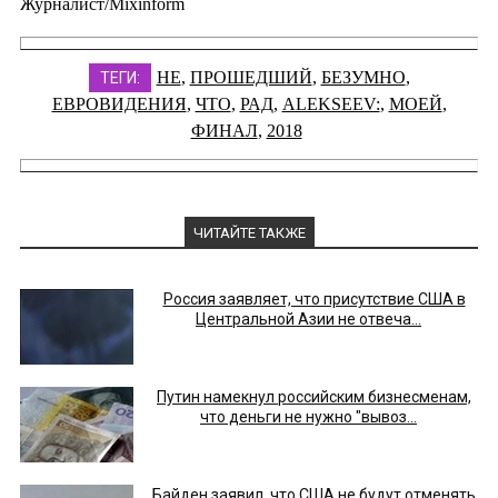
Журналист/Mixinform
НЕ
,
ПРОШЕДШИЙ
,
БЕЗУМНО
,
ТЕГИ:
ЕВРОВИДЕНИЯ
,
ЧТО
,
РАД
,
ALEKSEEV:
,
МОЕЙ
,
ФИНАЛ
,
2018
ЧИТАЙТЕ ТАКЖЕ
Россия заявляет, что присутствие США в
Центральной Азии не отвеча...
Путин намекнул российским бизнесменам,
что деньги не нужно "вывоз...
Байден заявил, что США не будут отменять