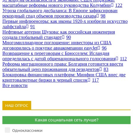
масштабные реформы нового руководства Колумбии
122
Угроза глобального дисбаланса: В Европе зафиксирован
рекордный спад объемов производства сахара
98
Первые инфлюенсеры: как иконы 1920-х изобрели искусство
лайфстайла
91
Нефтяные артерии Шухова: как российская инженерия
создала глобальный стандарт
90
Многомиллиардное поглощение: инвесторы из США
договорились о покупке авиакомпании easyJet
96
Возвращение к переговорам с Брюсселем: Исландия
определилась с датой общенационального голосования
112
Реформа миграционного права: Болгария готовится ввести
обязательный ценз проживания для резидентов
83
Блокировка финансовых платформ: Минфин США внес две
криптовалютные биржи в черный список
117
Все новости
НАШ ОПРОС
Какая социальная сеть лучше?
Одноклассники