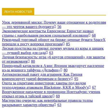
ЛЕНТА НОВОСТЕЙ
Урок деревянной миски: Почему ваше отношение к родителям
— это чертеж вашего будущего
56
Экономические контрасты Евросоюза: Евростат назвал
страны с наибольшим риском социальной изоляции
68
Рекордный торговый оборот на бирже: ценные бумаги SpaceX
перешли к росту вопреки прогнозам
85
Лесная подстилка на грядке: почему мульча из коры и шишек
— лучший выбор для сада
63
Личная безопасность: игра «6 кругов отношений» для защиты
от незнакомцев
80
Природный катаклизм в Азии: Япония эвакуирует население
из-за мощного тайфуна «Дельфин»
80
Антикризисный пакет для аграриев: Как Греция
компенсирует ущерб фермерам и бизнесу
95
Охота за секретами инвесторов: хакеры под видом
техподдержки атаковали Blackstone, KKR и Moody's
67
Вооруженное нападение в провинции Нонтхабури: ученик
открыл огонь в тайской школе
69
Мастерство очереди: как невербальные правила толпы
раскрывают характер общества
63