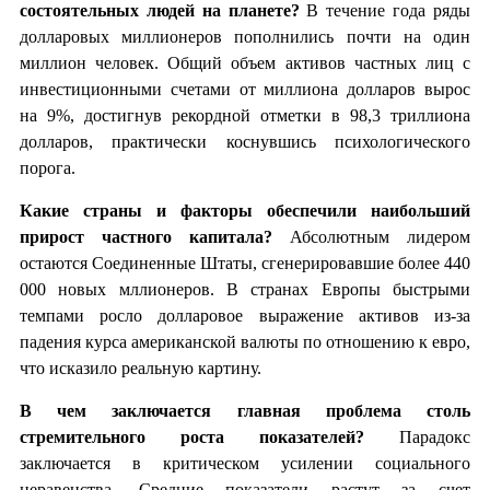
состоятельных людей на планете?
В течение года ряды
долларовых миллионеров пополнились почти на один
миллион человек. Общий объем активов частных лиц с
инвестиционными счетами от миллиона долларов вырос
на 9%, достигнув рекордной отметки в 98,3 триллиона
долларов, практически коснувшись психологического
порога.
Какие страны и факторы обеспечили наибольший
прирост частного капитала?
Абсолютным лидером
остаются Соединенные Штаты, сгенерировавшие более 440
000 новых мллионеров. В странах Европы быстрыми
темпами росло долларовое выражение активов из-за
падения курса американской валюты по отношению к евро,
что исказило реальную картину.
В чем заключается главная проблема столь
стремительного роста показателей?
Парадокс
заключается в критическом усилении социального
неравенства. Средние показатели растут за счет