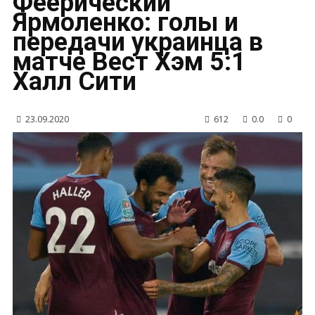
Феерический
Ярмоленко: голы и
передачи украинца в
матче Вест Хэм 5:1
Халл Сити
23.09.2020
612
0.0
0