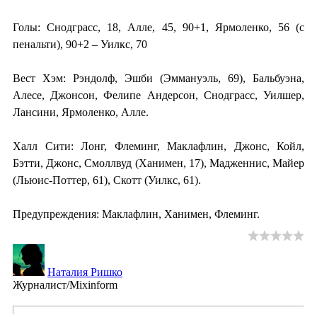
Голы: Снодграсс, 18, Алле, 45, 90+1, Ярмоленко, 56 (с
пенальти), 90+2 – Уилкс, 70
Вест Хэм: Рэндолф, Эшби (Эммануэль, 69), Бальбуэна,
Алесе, Джонсон, Фелипе Андерсон, Снодграсс, Уилшер,
Лансини, Ярмоленко, Алле.
Халл Сити: Лонг, Флеминг, Маклафлин, Джонс, Койл,
Бэтти, Джонс, Смоллвуд (Ханимен, 17), Мадженнис, Майер
(Льюис-Поттер, 61), Скотт (Уилкс, 61).
Предупреждения: Маклафлин, Ханимен, Флеминг.
Наталия Ришко
Журналист/Mixinform