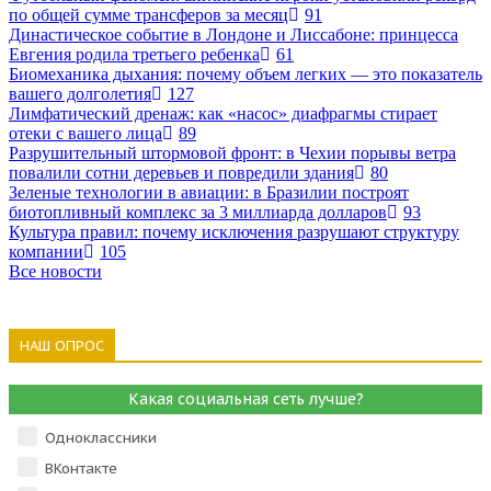
по общей сумме трансферов за месяц
91
Династическое событие в Лондоне и Лиссабоне: принцесса
Евгения родила третьего ребенка
61
Биомеханика дыхания: почему объем легких — это показатель
вашего долголетия
127
Лимфатический дренаж: как «насос» диафрагмы стирает
отеки с вашего лица
89
Разрушительный штормовой фронт: в Чехии порывы ветра
повалили сотни деревьев и повредили здания
80
Зеленые технологии в авиации: в Бразилии построят
биотопливный комплекс за 3 миллиарда долларов
93
Культура правил: почему исключения разрушают структуру
компании
105
Все новости
НАШ ОПРОС
Какая социальная сеть лучше?
Одноклассники
ВКонтакте