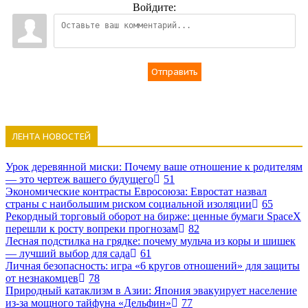
Войдите:
Отправить
ЛЕНТА НОВОСТЕЙ
Урок деревянной миски: Почему ваше отношение к родителям
— это чертеж вашего будущего
51
Экономические контрасты Евросоюза: Евростат назвал
страны с наибольшим риском социальной изоляции
65
Рекордный торговый оборот на бирже: ценные бумаги SpaceX
перешли к росту вопреки прогнозам
82
Лесная подстилка на грядке: почему мульча из коры и шишек
— лучший выбор для сада
61
Личная безопасность: игра «6 кругов отношений» для защиты
от незнакомцев
78
Природный катаклизм в Азии: Япония эвакуирует население
из-за мощного тайфуна «Дельфин»
77