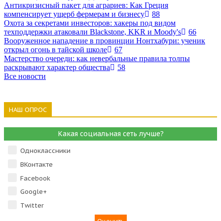
Антикризисный пакет для аграриев: Как Греция
компенсирует ущерб фермерам и бизнесу
88
Охота за секретами инвесторов: хакеры под видом
техподдержки атаковали Blackstone, KKR и Moody's
66
Вооруженное нападение в провинции Нонтхабури: ученик
открыл огонь в тайской школе
67
Мастерство очереди: как невербальные правила толпы
раскрывают характер общества
58
Все новости
НАШ ОПРОС
Какая социальная сеть лучше?
Одноклассники
ВКонтакте
Facebook
Google+
Тwitter