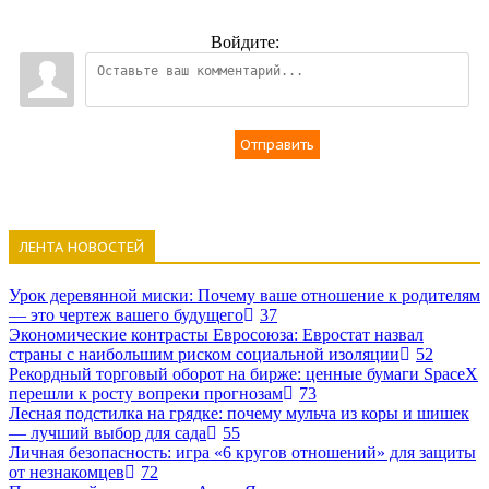
Войдите:
Отправить
ЛЕНТА НОВОСТЕЙ
Урок деревянной миски: Почему ваше отношение к родителям
— это чертеж вашего будущего
37
Экономические контрасты Евросоюза: Евростат назвал
страны с наибольшим риском социальной изоляции
52
Рекордный торговый оборот на бирже: ценные бумаги SpaceX
перешли к росту вопреки прогнозам
73
Лесная подстилка на грядке: почему мульча из коры и шишек
— лучший выбор для сада
55
Личная безопасность: игра «6 кругов отношений» для защиты
от незнакомцев
72