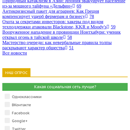
Природный катаклизм в Азии: Япония эвакуирует население
из-за мощного тайфуна «Дельфин»
69
Антикризисный пакет для аграриев: Как Греция
компенсирует ущерб фермерам и бизнесу
78
Охота за секретами инвесторов: хакеры под видом
техподдержки атаковали Blackstone, KKR и Moody's
59
Вооруженное нападение в провинции Нонтхабури: ученик
открыл огонь в тайской школе
58
Мастерство очереди: как невербальные правила толпы
раскрывают характер общества
51
Все новости
НАШ ОПРОС
Какая социальная сеть лучше?
Одноклассники
ВКонтакте
Facebook
Google+
Тwitter