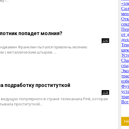
у?...
«эл
Сил
мен
Отк
сек
Пер
илотник попадет молния?
от 
дол
1243
Тен
е Бенджамин Франклин пытался привлечь молнию
щек
 с металлическим штырем. ...
Уст
Cha
спа
Эко
тра
изб
а подработку проституткой
Фут
уст
1128
тра
 ведущую популярного в стране телеканала Pink, которая
Все
тывала проституткой...
Н