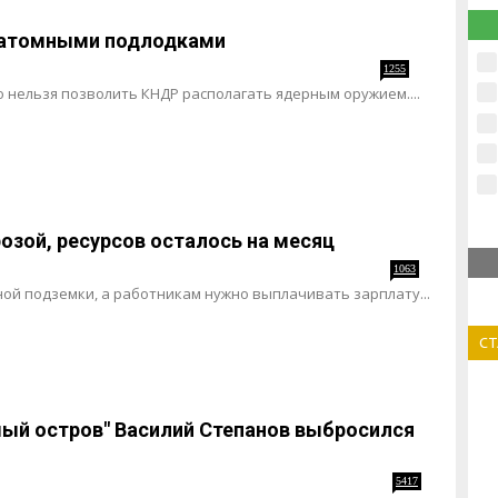
 атомными подлодками
1255
 нельзя позволить КНДР располагать ядерным оружием....
розой, ресурсов осталось на месяц
1063
ной подземки, а работникам нужно выплачивать зарплату...
С
ый остров" Василий Степанов выбросился
5417