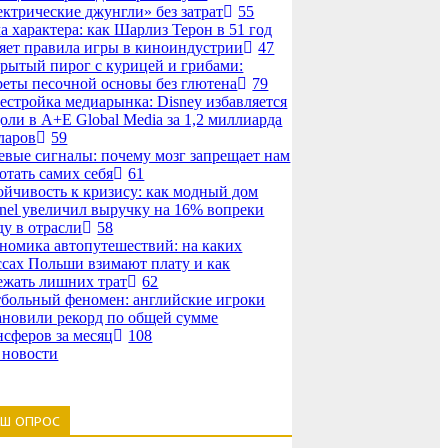
ектрические джунгли» без затрат
55
а характера: как Шарлиз Терон в 51 год
яет правила игры в киноиндустрии
47
рытый пирог с курицей и грибами:
реты песочной основы без глютена
79
естройка медиарынка: Disney избавляется
доли в A+E Global Media за 1,2 миллиарда
ларов
59
евые сигналы: почему мозг запрещает нам
отать самих себя
61
ойчивость к кризису: как модный дом
nel увеличил выручку на 16% вопреки
ду в отрасли
58
номика автопутешествий: на каких
ссах Польши взимают плату и как
ежать лишних трат
62
больный феномен: английские игроки
ановили рекорд по общей сумме
нсферов за месяц
108
 новости
АШ ОПРОС