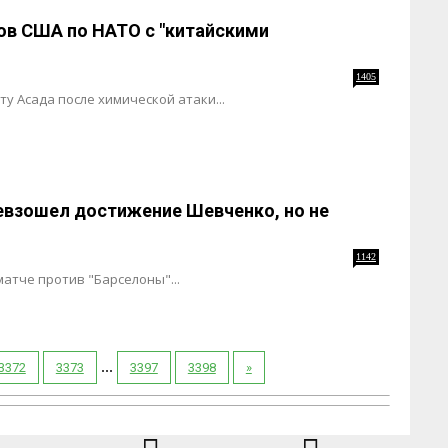
ов США по НАТО с "китайскими
1405
ту Асада после химической атаки...
евзошел достижение Шевченко, но не
1142
атче против "Барселоны"...
...
3372
3373
3397
3398
»