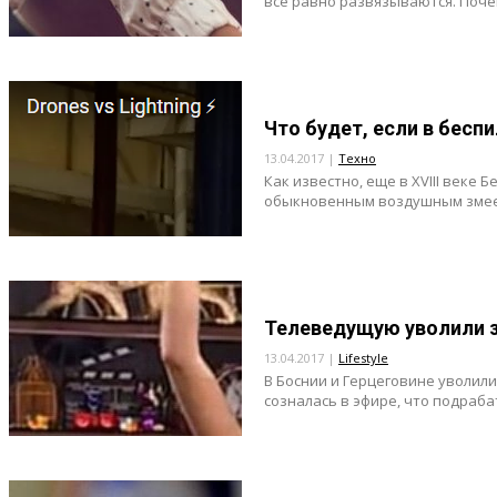
все равно развязываются. Почем
Что будет, если в бесп
13.04.2017 |
Техно
Как известно, еще в XVIII век
обыкновенным воздушным змеем
Телеведущую уволили з
13.04.2017 |
Lifestyle
В Боснии и Герцеговине уволили
созналась в эфире, что подраба