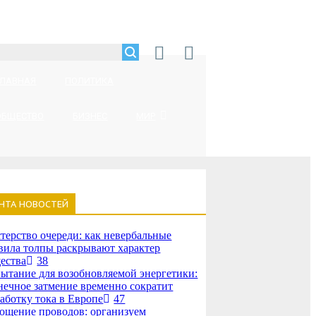
ГЛАВНАЯ
ПОЛИТИКА
ОБЩЕСТВО
БИЗНЕС
МИР
НТА НОВОСТЕЙ
терство очереди: как невербальные
вила толпы раскрывают характер
ества
38
ытание для возобновляемой энергетики:
нечное затмение временно сократит
аботку тока в Европе
47
ощение проводов: организуем