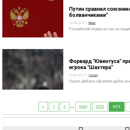
Путин сравнил союзник
болванчиками"
12.04.2017 |
Мир
Российский лидер встал на защи
Форвард "Ювентуса" пр
игрока "Шахтера"
12.04.2017 |
Спорт
Пауло Дибала оформил дубль в м
...
«
1
2
3369
3370
3371