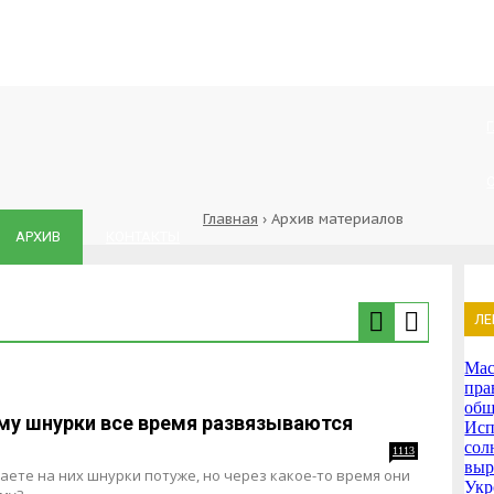
Главная
›
Архив материалов
АРХИВ
КОНТАКТЫ
ЛЕ
Мас
пра
общ
му шнурки все время развязываются
Исп
сол
1113
выр
аете на них шнурки потуже, но через какое-то время они
Укр