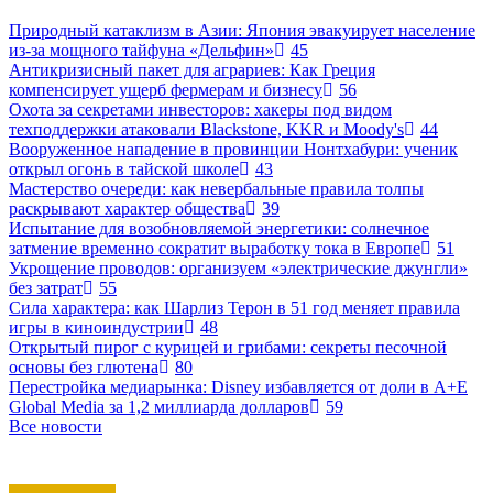
Природный катаклизм в Азии: Япония эвакуирует население
из-за мощного тайфуна «Дельфин»
45
Антикризисный пакет для аграриев: Как Греция
компенсирует ущерб фермерам и бизнесу
56
Охота за секретами инвесторов: хакеры под видом
техподдержки атаковали Blackstone, KKR и Moody's
44
Вооруженное нападение в провинции Нонтхабури: ученик
открыл огонь в тайской школе
43
Мастерство очереди: как невербальные правила толпы
раскрывают характер общества
39
Испытание для возобновляемой энергетики: солнечное
затмение временно сократит выработку тока в Европе
51
Укрощение проводов: организуем «электрические джунгли»
без затрат
55
Сила характера: как Шарлиз Терон в 51 год меняет правила
игры в киноиндустрии
48
Открытый пирог с курицей и грибами: секреты песочной
основы без глютена
80
Перестройка медиарынка: Disney избавляется от доли в A+E
Global Media за 1,2 миллиарда долларов
59
Все новости