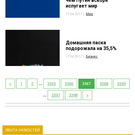
чем Путин вскоре
испугает мир
17.04.2017 |
Мир
Домашняя паска
подорожала на 35,5%
17.04.2017 |
Бизнес
...
«
1
2
3365
3366
3367
3368
3369
...
3397
3398
»
ЛЕНТА НОВОСТЕЙ