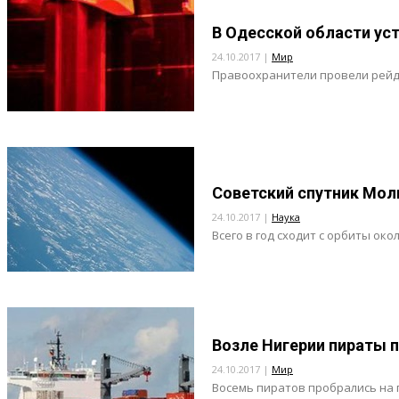
В Одесской области ус
24.10.2017 |
Мир
Правоохранители провели рейд 
Советский спутник Мол
24.10.2017 |
Наука
Всего в год сходит с орбиты около
Возле Нигерии пираты 
24.10.2017 |
Мир
Восемь пиратов пробрались на г