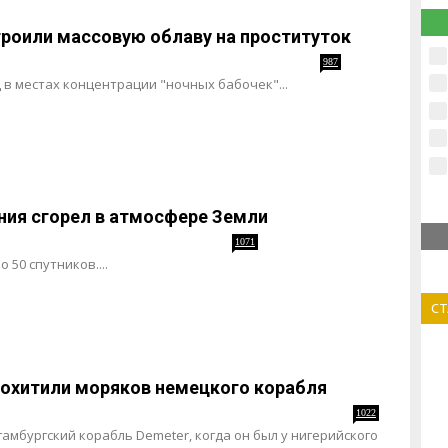
троили массовую облаву на проституток
987
в местах концентрации "ночных бабочек"...
ния сгорел в атмосфере Земли
1071
 50 спутников....
С
похитили моряков немецкого корабля
1022
амбургский корабль Demeter, когда он был у нигерийского