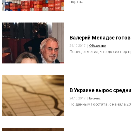
порта....
Валерий Меладзе готов
24.10.2017 |
Общество
Певец отметил, что до сих пор 
В Украине вырос средн
24.10.2017 |
Бизнес
По данным Госстата, с начала 20