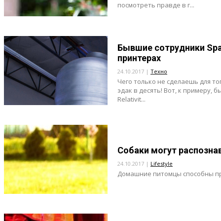
посмотреть правде в г...
Бывшие сотрудники Spa
принтерах
24.10.2017 |
Техно
Чего только не сделаешь для т
эдак в десять! Вот, к примеру, 
Relativit...
Собаки могут распознав
24.10.2017 |
Lifestyle
Домашние питомцы способны пр