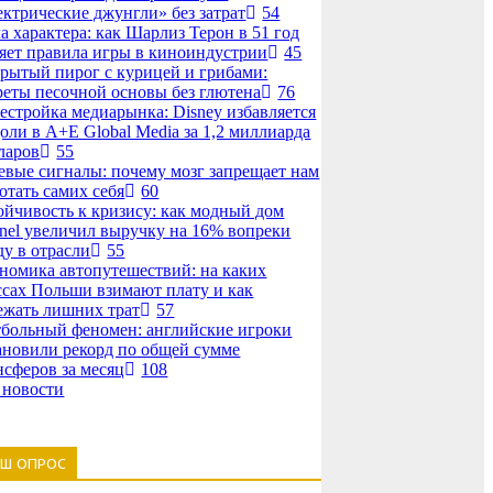
ектрические джунгли» без затрат
54
а характера: как Шарлиз Терон в 51 год
яет правила игры в киноиндустрии
45
рытый пирог с курицей и грибами:
реты песочной основы без глютена
76
естройка медиарынка: Disney избавляется
доли в A+E Global Media за 1,2 миллиарда
ларов
55
евые сигналы: почему мозг запрещает нам
отать самих себя
60
ойчивость к кризису: как модный дом
nel увеличил выручку на 16% вопреки
ду в отрасли
55
номика автопутешествий: на каких
ссах Польши взимают плату и как
ежать лишних трат
57
больный феномен: английские игроки
ановили рекорд по общей сумме
нсферов за месяц
108
 новости
АШ ОПРОС