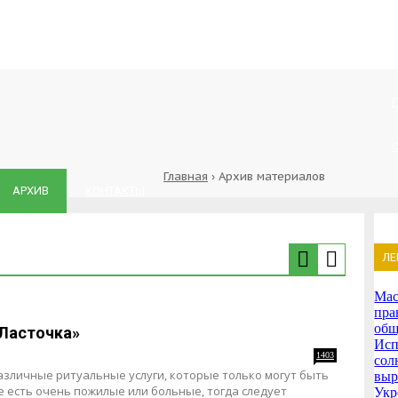
Главная
›
Архив материалов
АРХИВ
КОНТАКТЫ
ЛЕ
Мас
пра
общ
«Ласточка»
Исп
1403
сол
зличные ритуальные услуги, которые только могут быть
выр
е есть очень пожилые или больные, тогда следует
Укр