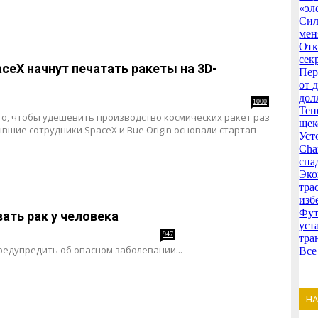
«эл
Сил
мен
Отк
сек
ceX начнут печатать ракеты на 3D-
Пер
от 
дол
1000
Тен
ого, чтобы удешевить производство космических ракет раз
щек
бывшие сотрудники SpaceX и Bue Origin основали стартап
Уст
Cha
спа
Эко
тра
изб
Фут
ать рак у человека
уст
947
тра
едупредить об опасном заболевании...
Все
Н