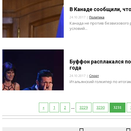
В Канаде сообщили, чт
24.10.2017 |
Политика
Канада не против безвизового 
условий...
Буффон расплакался по
года
24.10.2017 |
Спорт
Итальянский голкипер по итогам
...
«
1
2
3229
3230
3231