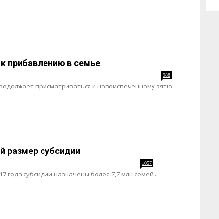
 к прибавлению в семье
988
продолжает присматриваться к новоиспеченному зятю...
ий размер субсидии
1057
17 года субсидии назначены более 7,7 млн семей...