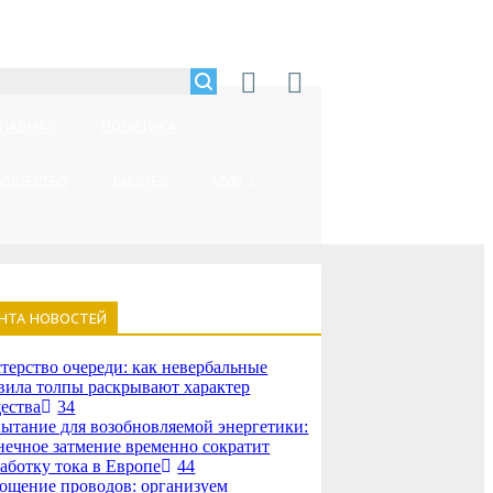
ГЛАВНАЯ
ПОЛИТИКА
ОБЩЕСТВО
БИЗНЕС
МИР
НТА НОВОСТЕЙ
терство очереди: как невербальные
вила толпы раскрывают характер
ества
34
ытание для возобновляемой энергетики:
нечное затмение временно сократит
аботку тока в Европе
44
ощение проводов: организуем