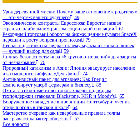
Урок деревянной миски: Почему ваше отношение к родителям
— это чертеж вашего будущего
49
Экономические контрасты Евросоюза: Евростат назвал
страны с наибольшим риском социальной изоляции
61
Рекордный торговый оборот на бирже: ценные бумаги SpaceX
перешли к росту вопреки прогнозам
79
Лесная подстилка на грядке: почему мульча из коры и шишек
— лучший выбор для сада
59
Личная безопасность: игра «6 кругов отношений» для защиты
от незнакомцев
76
Природный катаклизм в Азии: Япония эвакуирует население
из-за мощного тайфуна «Дельфин»
74
Антикризисный пакет для аграриев: Как Греция
компенсирует ущерб фермерам и бизнесу
85
Охота за секретами инвесторов: хакеры под видом
техподдержки атаковали Blackstone, KKR и Moody's
65
Вооруженное нападение в провинции Нонтхабури: ученик
открыл огонь в тайской школе
64
Мастерство очереди: как невербальные правила толпы
раскрывают характер общества
57
Все новости