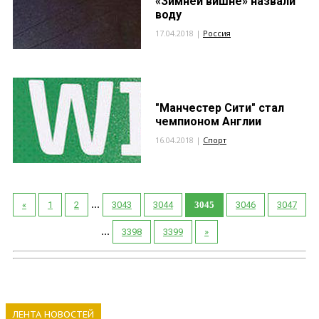
«Зимней вишне» назвали
воду
17.04.2018 |
Россия
"Манчестер Сити" стал
чемпионом Англии
16.04.2018 |
Спорт
...
«
1
2
3043
3044
3045
3046
3047
...
3398
3399
»
ЛЕНТА НОВОСТЕЙ