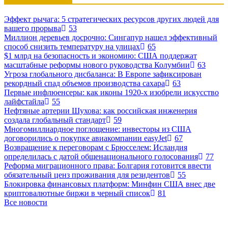
Эффект рычага: 5 стратегических ресурсов других людей для
вашего прорыва
53
Миллион деревьев досрочно: Сингапур нашел эффективный
способ снизить температуру на улицах
65
$1 млрд на безопасность и экономию: США поддержат
масштабные реформы нового руководства Колумбии
63
Угроза глобального дисбаланса: В Европе зафиксирован
рекордный спад объемов производства сахара
63
Первые инфлюенсеры: как иконы 1920-х изобрели искусство
лайфстайла
55
Нефтяные артерии Шухова: как российская инженерия
создала глобальный стандарт
59
Многомиллиардное поглощение: инвесторы из США
договорились о покупке авиакомпании easyJet
67
Возвращение к переговорам с Брюсселем: Исландия
определилась с датой общенационального голосования
77
Реформа миграционного права: Болгария готовится ввести
обязательный ценз проживания для резидентов
55
Блокировка финансовых платформ: Минфин США внес две
криптовалютные биржи в черный список
81
Все новости