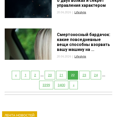
о двух волках и секрет
управления характером
20.06.2026 |
Lifestyle
Смертоносный бардачок:
какие повседневные
вещи способны взорвать
вашу машину на ...
20.06.2026 |
Lifestyle
...
...
«
1
2
20
21
22
23
24
3399
3400
»
ЛЕНТА НОВОСТЕЙ